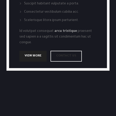
Suscipit habitant vulputate a porta.
Consectetur vestibulum cubilia acc.
Scelerisque litora ipsum parturient.
Id volutpat consequat
arcu tristique
praesent
sed sapien a a sagittis sit condimentum hac ut
congue.
VIEW MORE
CONTACT US