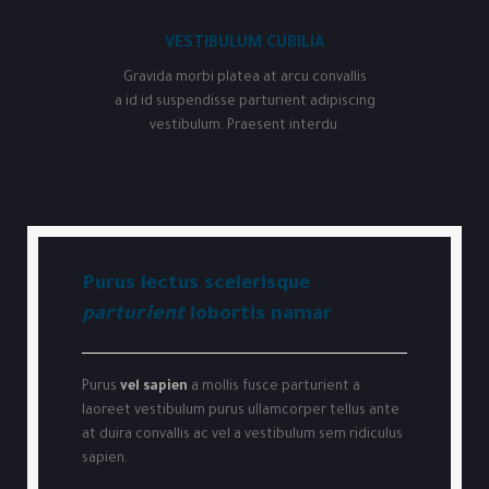
VESTIBULUM CUBILIA
Gravida morbi platea at arcu convallis
a id id suspendisse parturient adipiscing
vestibulum. Praesent interdu.
Purus lectus scelerisque
parturient
lobortis namar
Purus
vel sapien
a mollis fusce parturient a
laoreet vestibulum purus ullamcorper tellus ante
at duira convallis ac vel a vestibulum sem ridiculus
sapien.