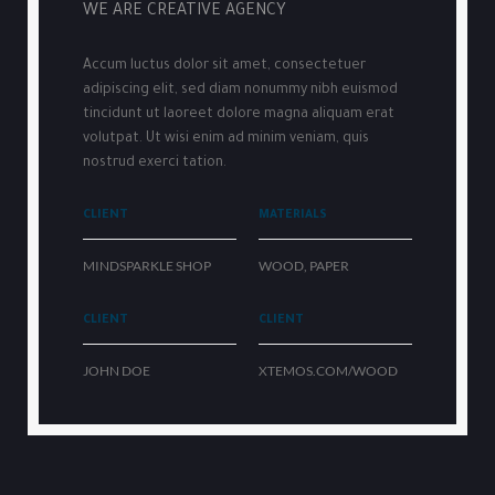
WE ARE CREATIVE AGENCY
Accum luctus dolor sit amet, consectetuer
adipiscing elit, sed diam nonummy nibh euismod
tincidunt ut laoreet dolore magna aliquam erat
volutpat. Ut wisi enim ad minim veniam, quis
nostrud exerci tation.
CLIENT
MATERIALS
MINDSPARKLE SHOP
WOOD, PAPER
CLIENT
CLIENT
JOHN DOE
XTEMOS.COM/WOOD