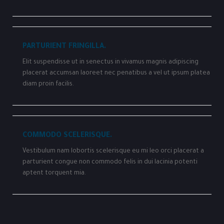
PARTURIENT FRINGILLA.
Elit suspendisse ut in senectus in vivamus magnis adipiscing
placerat accumsan laoreet nec penatibus a vel ut ipsum platea
diam proin facilis.
COMMODO SCELERISQUE.
Vestibulum nam lobortis scelerisque eu mi leo orci placerat a
parturient congue non commodo felis in dui lacinia potenti
aptent torquent mia.