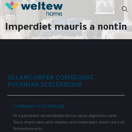
Imperdiet mauris a nontin
ULLAMCORPER CONSEQUAT
PULVINAR SCELERISQUE
COMMODO SCELERISQUE.
Ut a parturient ad vestibulum lectus varius dignistami sarim
fusce mi pos uere ante vivamus vesti bulum part urient sed a sit
fermentum eros.