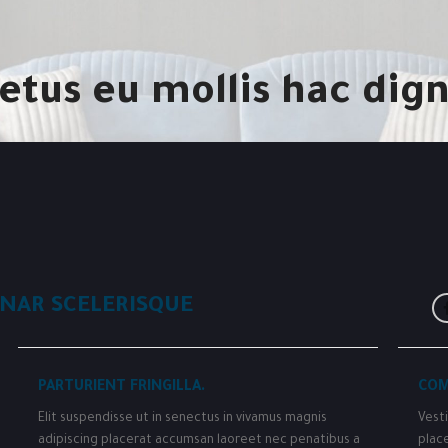
etus eu mollis hac dign
NAR SCELERISQUE
PARTURIENT FRINGILLA.
COM
Elit suspendisse ut in senectus in vivamus magnis
Vesti
adipiscing placerat accumsan laoreet nec penatibus a
plac