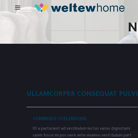
N
ULLAMCORPER CONSEQUAT PULVI
COMMODO SCELERISQUE.
Ut a parturient ad vestibulum lectus varius dignistami
sarim fusce mi pos uere ante vivamus vesti bulum part