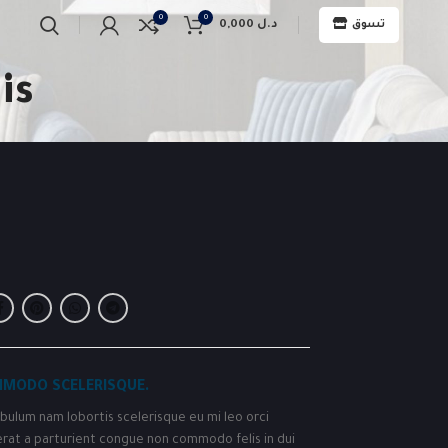
0
0
0,000
د.ل
تسوق
is
MODO SCELERISQUE.
bulum nam lobortis scelerisque eu mi leo orci
erat a parturient congue non commodo felis in dui