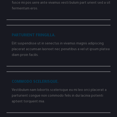
fusce mi pos uere ante vivamus vesti bulum part urient sed a sit
fermentum eros.
PARTURIENT FRINGILLA.
Elit suspendisse ut in senectus in vivamus magnis adipiscing
placerat accumsan laoreet nec penatibus a vel ut ipsum platea
diam proin facilis.
COMMODO SCELERISQUE.
Vestibulum nam lobortis scelerisque eu mi leo orci placerat a
parturient congue non commodo felis in dui lacinia potenti
aptent torquent mia.