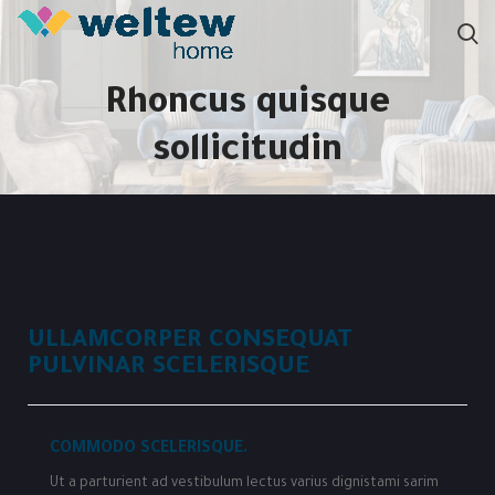
Rhoncus quisque
sollicitudin
ULLAMCORPER CONSEQUAT
PULVINAR SCELERISQUE
COMMODO SCELERISQUE.
Ut a parturient ad vestibulum lectus varius dignistami sarim