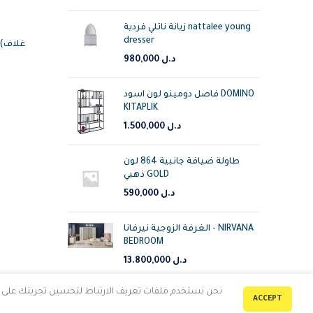
زيانة ناتلي فردية nattalee young
dresser
e
د.ل
980,000
فاصل دومينو لون اسود DOMINO
KITAPLIK
د.ل
1.500,000
طاولة ضيافة جانبية 864 لون
ذهبي GOLD
د.ل
590,000
الغرفة الزوجية نيرفانا - NIRVANA
BEDROOM
د.ل
13.800,000
نحن نستخدم ملفات تعريف الارتباط لتحسين تجربتك على مو
ACCEPT