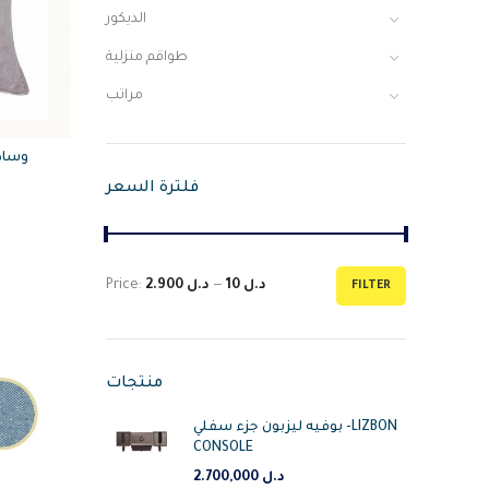
الديكور
طواقم منزلية
مراتب
 Boutique Marley Pillow
فلترة السعر
د.ل 10
—
د.ل 2.900
Price:
FILTER
منتجات
بوفيه ليزبون جزء سفلي -LIZBON
CONSOLE
د.ل
2.700,000