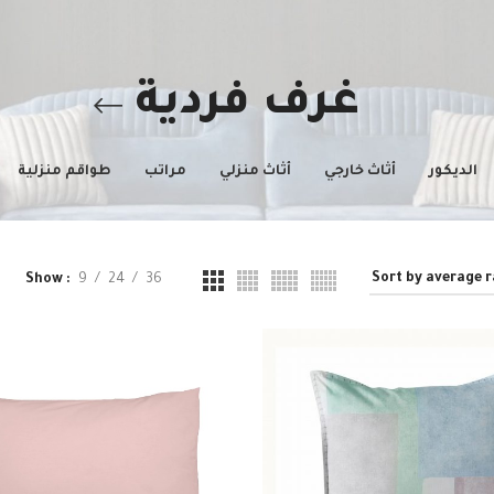
غرف فردية
الديكور
أثاث خارجي
أثاث منزلي
مراتب
طواقم منزلية
Show
9
24
36