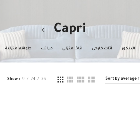
Capri
الديكور
أثاث خارجي
أثاث منزلي
مراتب
طواقم منزلية
Show
9
24
36