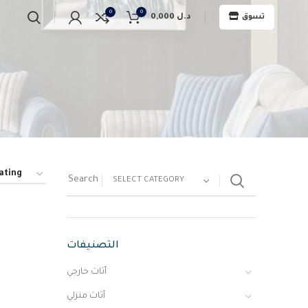
0
0
د.ل
0,000
تسوق
SELECT CATEGORY
التصنيفات
أثاث خارجي
أثاث منزلي