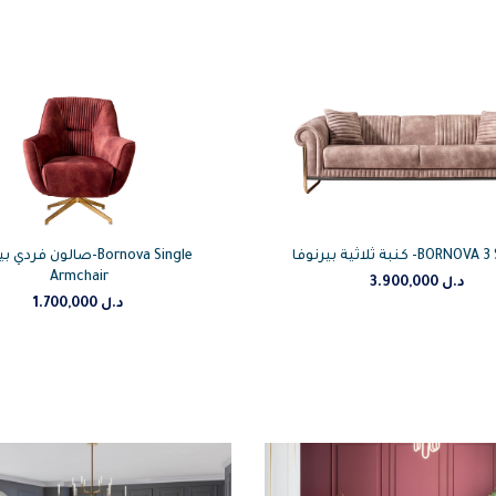
كنبة ثلاثية بيرنوفا -BOR
صالون فرد-Bornova Single
Armchair
3.900,000
د.ل
1.700,000
د.ل