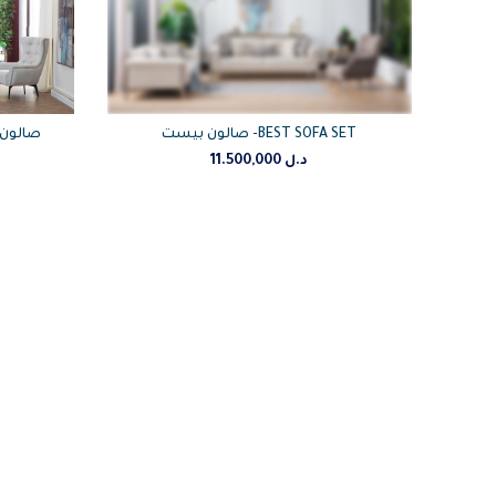
ية
صالون بيست -BEST SOFA SET
t – Cream-صالون فاتي
2PIE
11.500,000
د.ل