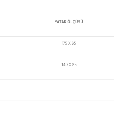
YATAK ÖLÇÜSÜ
175 X 85
140 X 85