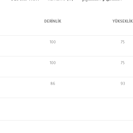
DERİNLİK
YÜKSEKLİK
100
75
100
75
86
93