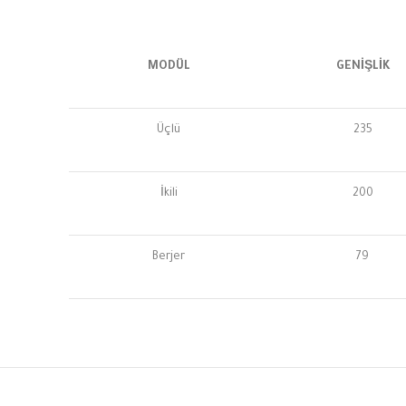
MODÜL
GENİŞLİK
Üçlü
235
İkili
200
Berjer
79