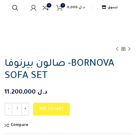
0
0
0,000
د.ل
تسوق
صالون بيرنوفا -BORNOVA
SOFA SET
11.200,000
د.ل
ADD TO CART
Compare