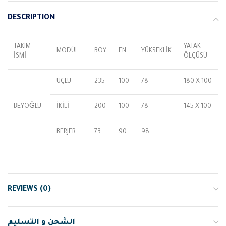
DESCRIPTION
TAKIM
YATAK
MODÜL
BOY
EN
YÜKSEKLİK
İSMİ
ÖLÇÜSÜ
ÜÇLÜ
235
100
78
180 X 100
BEYOĞLU
İKİLİ
200
100
78
145 X 100
BERJER
73
90
98
REVIEWS (0)
الشحن و التسليم