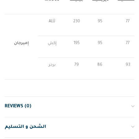
وكسكليك
ديرينليك
جينيلك
MODÜL
ALÜ
230
95
77
77
95
195
إكيلي
إميرجان
93
86
79
برجر
REVIEWS (0)
الشحن و التسليم