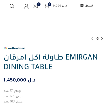
0
0
د.ل
0,000
تسوق
طاولة اكل امرقان EMIRGAN
DINING TABLE
د.ل
1.450,000
ارتفاع: 77 سم
عرض: 178 سم
عمق: 103 سم