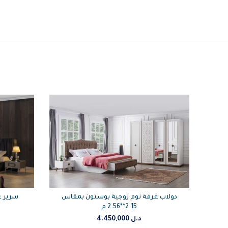
دولاب غرفة نوم زوجية بوستون بمقاس
سرير غ
2.15**2.56 م
د.ل
4.450,000