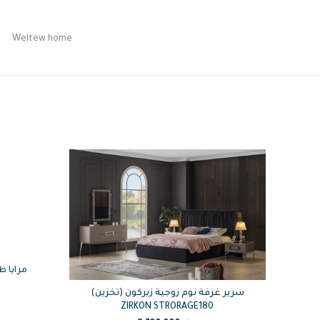
Weltew home
امرقان
مرايا ط
سرير غرفة نوم زوجية زيركون (تخزين)
ZIRKON STRORAGE180