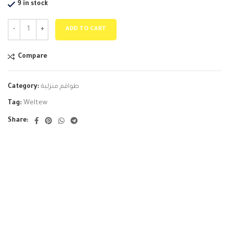
9 in stock
ADD TO CART
Compare
Category:
طواقم منزلية
Tag:
Weltew
Share: