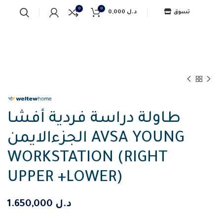
0
0
0,000
د.ل
تسوق
طاولة دراسة فردية أفشا
الجزءالايمن AVSA YOUNG
WORKSTATION (RIGHT
UPPER +LOWER)
1.650,000
د.ل