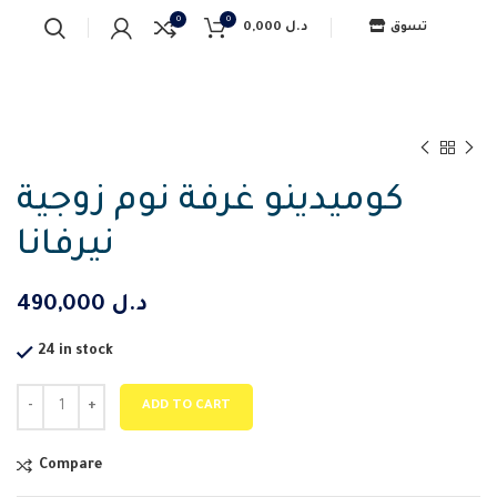
0
0
0,000
د.ل
تسوق
كوميدينو غرفة نوم زوجية
نيرفانا
490,000
د.ل
24 in stock
ADD TO CART
Compare