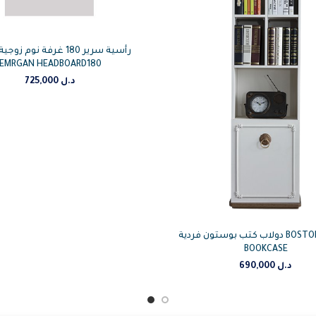
رأسية سرير 180 غرفة نوم ز
EMRGAN HEADBOARD180
725,000
د.ل
دولاب كتب بوستون فردية BOSTON YOUNG
BOOKCASE
690,000
د.ل