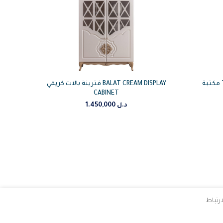
مكتبة TV نيرفانا الجزء العلوي NIRVANA
فترينة بالات كريمي BALAT CREAM DISPLAY
CABINET
1.450,000
د.ل
رتباط