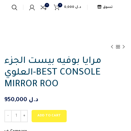
0
0
0,000
د.ل
تسوق
مرايا بوفيه بيست الجزء
العلوي-BEST CONSOLE
MIRROR ROO
950,000
د.ل
ADD TO CART