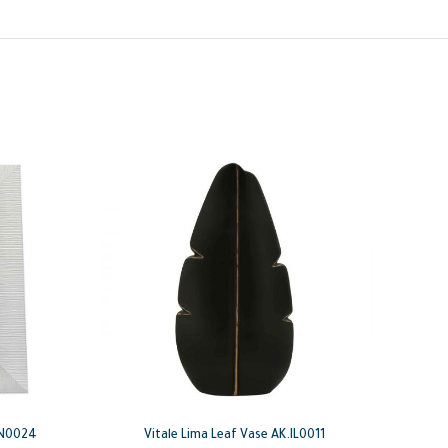
IN0024
Vitale Lima Leaf Vase AK.IL0011
Vital